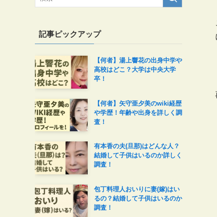
記事ピックアップ
【何者】湯上響花の出身中学や
高校はどこ？大学は中央大学
卒！
【何者】矢守亜夕美のwiki経歴
や学歴！年齢や出身を詳しく調
査！
有本香の夫(旦那)はどんな人？
結婚して子供はいるのか詳しく
調査！
包丁料理人おいりに妻(嫁)はい
るの？結婚して子供はいるのか
調査！