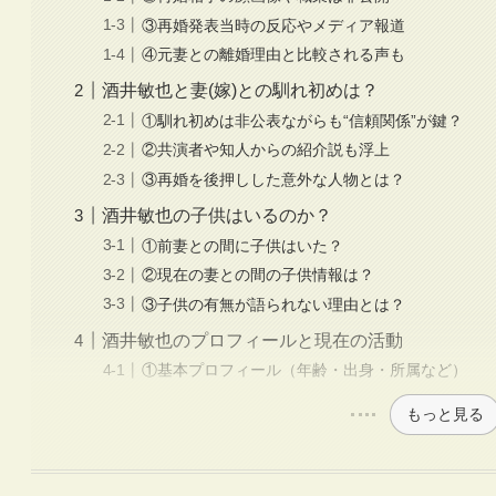
③再婚発表当時の反応やメディア報道
④元妻との離婚理由と比較される声も
酒井敏也と妻(嫁)との馴れ初めは？
①馴れ初めは非公表ながらも“信頼関係”が鍵？
②共演者や知人からの紹介説も浮上
③再婚を後押しした意外な人物とは？
酒井敏也の子供はいるのか？
①前妻との間に子供はいた？
②現在の妻との間の子供情報は？
③子供の有無が語られない理由とは？
酒井敏也のプロフィールと現在の活動
①基本プロフィール（年齢・出身・所属など）
もっと見る