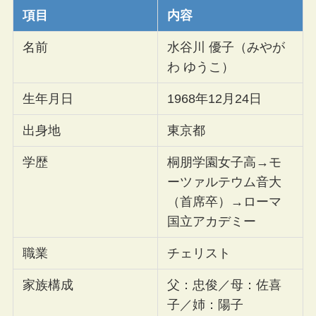
項目
内容
名前
水谷川 優子（みやが
わ ゆうこ）
生年月日
1968年12月24日
出身地
東京都
学歴
桐朋学園女子高→モ
ーツァルテウム音大
（首席卒）→ローマ
国立アカデミー
職業
チェリスト
家族構成
父：忠俊／母：佐喜
子／姉：陽子