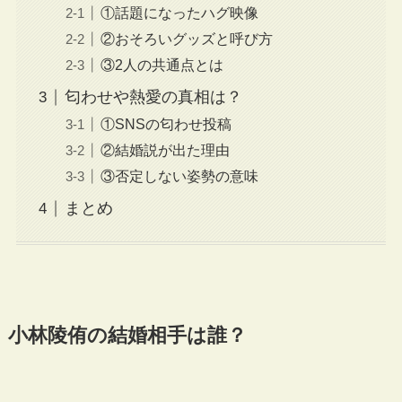
①話題になったハグ映像
②おそろいグッズと呼び方
③2人の共通点とは
匂わせや熱愛の真相は？
①SNSの匂わせ投稿
②結婚説が出た理由
③否定しない姿勢の意味
まとめ
小林陵侑の結婚相手は誰？