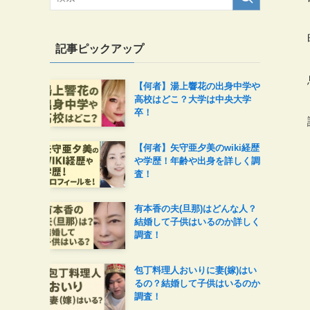
記事ピックアップ
【何者】湯上響花の出身中学や
高校はどこ？大学は中央大学
卒！
【何者】矢守亜夕美のwiki経歴
や学歴！年齢や出身を詳しく調
査！
有本香の夫(旦那)はどんな人？
結婚して子供はいるのか詳しく
調査！
包丁料理人おいりに妻(嫁)はい
るの？結婚して子供はいるのか
調査！