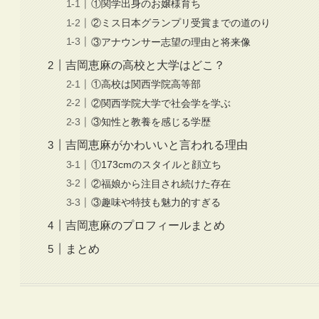
①関学出身のお嬢様育ち
②ミス日本グランプリ受賞までの道のり
③アナウンサー志望の理由と将来像
吉岡恵麻の高校と大学はどこ？
①高校は関西学院高等部
②関西学院大学で社会学を学ぶ
③知性と教養を感じる学歴
吉岡恵麻がかわいいと言われる理由
①173cmのスタイルと顔立ち
②福娘から注目され続けた存在
③趣味や特技も魅力的すぎる
吉岡恵麻のプロフィールまとめ
まとめ