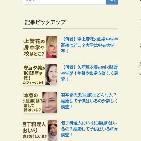
記事ピックアップ
【何者】湯上響花の出身中学や
高校はどこ？大学は中央大学
卒！
【何者】矢守亜夕美のwiki経歴
や学歴！年齢や出身を詳しく調
査！
有本香の夫(旦那)はどんな人？
結婚して子供はいるのか詳しく
調査！
包丁料理人おいりに妻(嫁)はい
るの？結婚して子供はいるのか
調査！