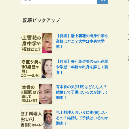
記事ピックアップ
【何者】湯上響花の出身中学や
高校はどこ？大学は中央大学
卒！
【何者】矢守亜夕美のwiki経歴
や学歴！年齢や出身を詳しく調
査！
有本香の夫(旦那)はどんな人？
結婚して子供はいるのか詳しく
調査！
包丁料理人おいりに妻(嫁)はい
るの？結婚して子供はいるのか
調査！