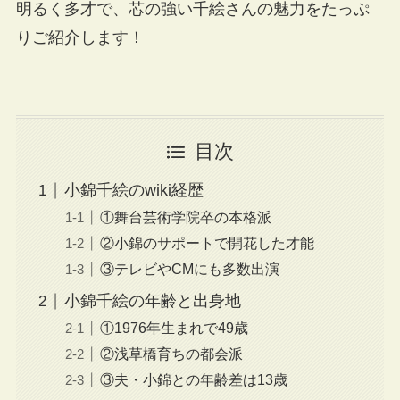
明るく多才で、芯の強い千絵さんの魅力をたっぷ
りご紹介します！
目次
小錦千絵のwiki経歴
①舞台芸術学院卒の本格派
②小錦のサポートで開花した才能
③テレビやCMにも多数出演
小錦千絵の年齢と出身地
①1976年生まれで49歳
②浅草橋育ちの都会派
③夫・小錦との年齢差は13歳