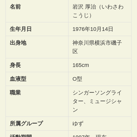
名前
岩沢 厚治（いわさわ
こうじ）
生年月日
1976年10月14日
出身地
神奈川県横浜市磯子
区
身長
165cm
血液型
O型
職業
シンガーソングライ
ター、ミュージシャ
ン
所属グループ
ゆず