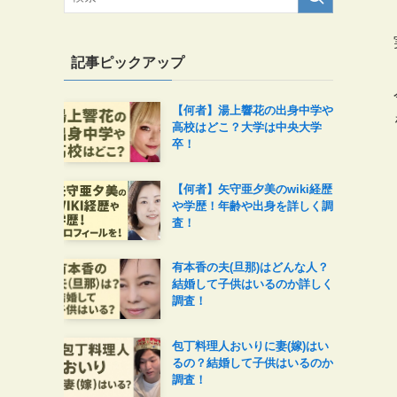
記事ピックアップ
【何者】湯上響花の出身中学や
高校はどこ？大学は中央大学
卒！
【何者】矢守亜夕美のwiki経歴
や学歴！年齢や出身を詳しく調
査！
有本香の夫(旦那)はどんな人？
結婚して子供はいるのか詳しく
調査！
包丁料理人おいりに妻(嫁)はい
るの？結婚して子供はいるのか
調査！